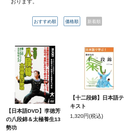
おります。
おすすめ順
価格順
新着順
【十二段錦】日本語テ
キスト
【日本語DVD】李徳芳
1,320円(税込)
の八段錦＆太極養生13
勢功