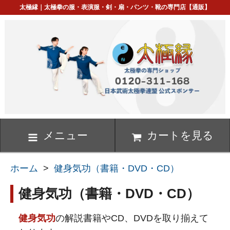
太極縁｜太極拳の服・表演服・剣・扇・パンツ・靴の専門店【通販】
メニュー
カートを見る
ホーム
>
健身気功（書籍・DVD・CD）
健身気功（書籍・DVD・CD）
健身気功
の解説書籍やCD、DVDを取り揃えて