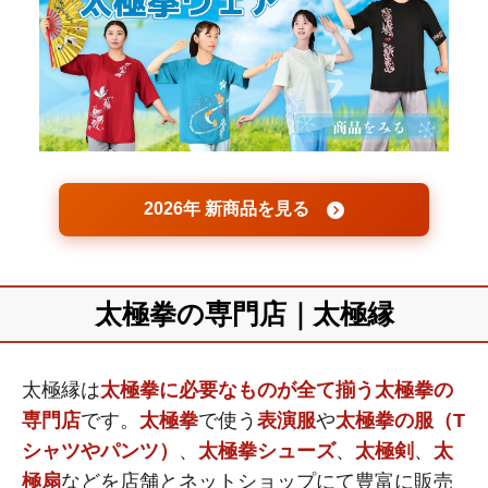
2026年 新商品を見る
太極拳の専門店｜太極縁
太極縁は
太極拳に必要なものが全て揃う太極拳の
専門店
です。
太極拳
で使う
表演服
や
太極拳の服（T
シャツやパンツ）
、
太極拳シューズ
、
太極剣
、
太
極扇
などを店舗とネットショップにて豊富に販売