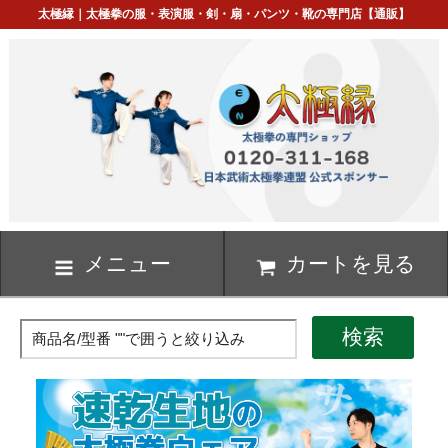
太極縁｜太極拳の服・表演服・剣・扇・パンツ・靴の専門店【通販】
メニュー
カートを見る
検索