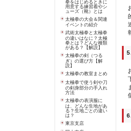
拳をはじめるときに
用意する練習着やシ
ューズ（靴）とは
太極拳の大会＆関連
イベントの紹介
武術太極拳と太極拳
の違いはなに？太極
拳とは？どんな種類
がある？【解説】
太極拳の剣（つる
ぎ）の選び方【解
説】
太極拳の教室まとめ
太極拳で使う剣や刀
の剣身部分の手入れ
方法
太極拳の表演服に
は、どんな生地があ
る？生地ごとの違い
は？
東京支店