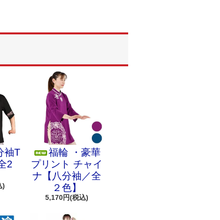
分袖T
福輪 ・豪華
全2
プリント チャイ
ナ【八分袖／全
込)
２色】
5,170円(税込)