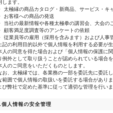
用します。
・ 太極縁の商品カタログ・新商品、サービス・キ
・ お客様への商品の発送
・ 当社の最新情報や各種太極拳の講習会、大会の
・ 顧客満足度調査等のアンケートの依頼
・ 従業員等の雇用（採用を含みます）および人事
上記の利用目的以外で個人情報を利用する必要が
本人の同意を得た場合および「個人情報の保護に
り例外として取り扱うことが認められている場合
本人のご同意をいただくものとします。
なお、太極縁では、各業務の一部を委託先に委託
な範囲で個人情報の取扱いを委託する場合があり
よび弊社で定めた基準に従って適切な管理を行い
4.個人情報の安全管理