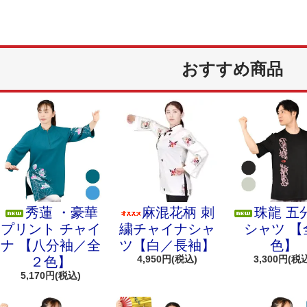
おすすめ商品
秀蓮 ・豪華
麻混花柄 刺
珠龍 五
プリント チャイ
繍チャイナシャ
シャツ 【
ナ 【八分袖／全
ツ【白／長袖】
色】
4,950円(税込)
3,300円(税
２色】
5,170円(税込)