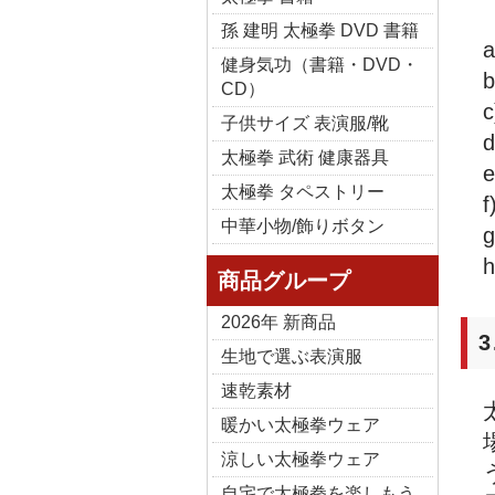
孫 建明 太極拳 DVD 書籍
健身気功（書籍・DVD・
CD）
子供サイズ 表演服/靴
太極拳 武術 健康器具
太極拳 タペストリー
中華小物/飾りボタン
商品グループ
2026年 新商品
生地で選ぶ表演服
速乾素材
暖かい太極拳ウェア
涼しい太極拳ウェア
自宅で太極拳を楽しもう