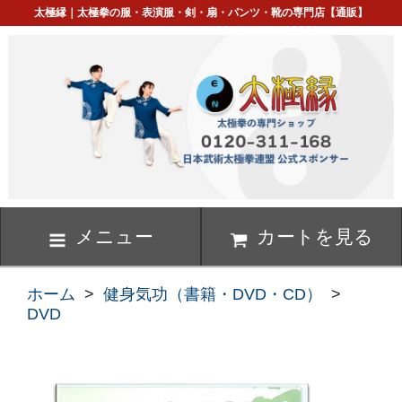
太極縁｜太極拳の服・表演服・剣・扇・パンツ・靴の専門店【通販】
メニュー
カートを見る
ホーム
>
健身気功（書籍・DVD・CD）
>
DVD