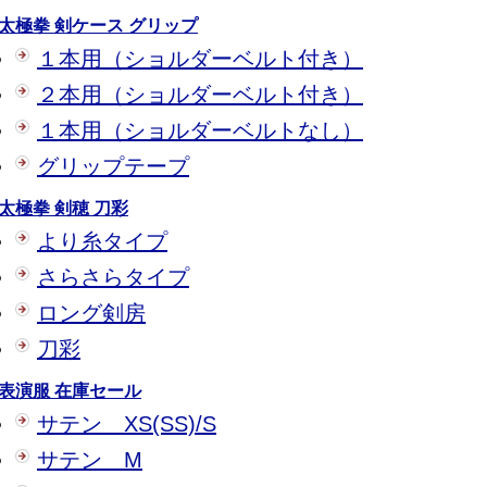
太極拳 剣ケース グリップ
１本用（ショルダーベルト付き）
２本用（ショルダーベルト付き）
１本用（ショルダーベルトなし）
グリップテープ
太極拳 剣穂 刀彩
より糸タイプ
さらさらタイプ
ロング剣房
刀彩
表演服 在庫セール
サテン XS(SS)/S
サテン M