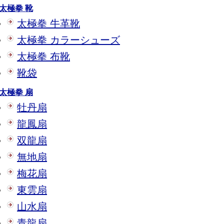
太極拳 靴
太極拳 牛革靴
太極拳 カラーシューズ
太極拳 布靴
靴袋
太極拳 扇
牡丹扇
龍鳳扇
双龍扇
無地扇
梅花扇
東雲扇
山水扇
青龍扇