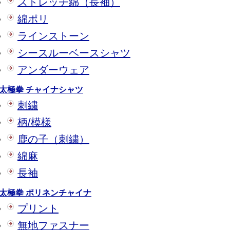
ストレッチ綿（長袖）
綿ポリ
ラインストーン
シースルーベースシャツ
アンダーウェア
太極拳 チャイナシャツ
刺繍
柄/模様
鹿の子（刺繍）
綿麻
長袖
太極拳 ポリネンチャイナ
プリント
無地ファスナー