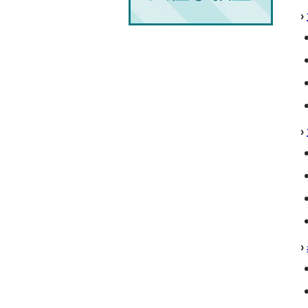
›
›
›