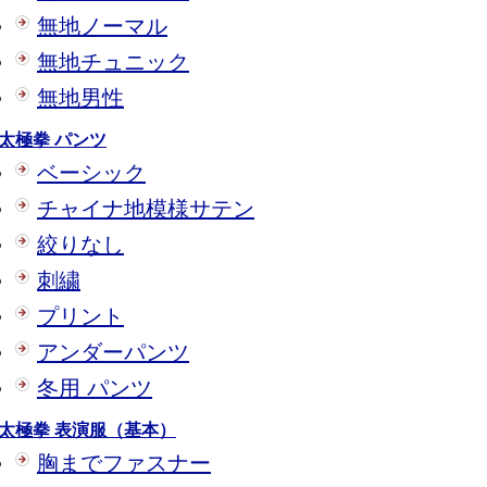
無地ノーマル
無地チュニック
無地男性
太極拳 パンツ
ベーシック
チャイナ地模様サテン
絞りなし
刺繍
プリント
アンダーパンツ
冬用 パンツ
太極拳 表演服（基本）
胸までファスナー