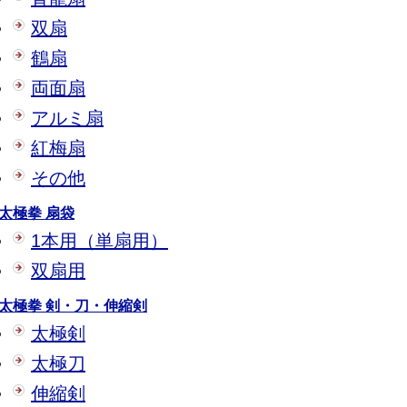
双扇
鶴扇
両面扇
アルミ扇
紅梅扇
その他
太極拳 扇袋
1本用（単扇用）
双扇用
太極拳 剣・刀・伸縮剣
太極剣
太極刀
伸縮剣