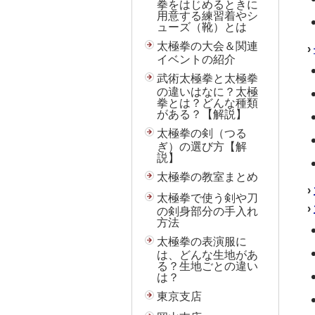
拳をはじめるときに
用意する練習着やシ
ューズ（靴）とは
太極拳の大会＆関連
›
イベントの紹介
武術太極拳と太極拳
の違いはなに？太極
拳とは？どんな種類
がある？【解説】
太極拳の剣（つる
ぎ）の選び方【解
説】
太極拳の教室まとめ
›
太極拳で使う剣や刀
›
の剣身部分の手入れ
方法
太極拳の表演服に
は、どんな生地があ
る？生地ごとの違い
は？
東京支店