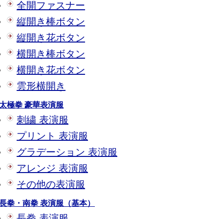
全開ファスナー
縦開き棒ボタン
縦開き花ボタン
横開き棒ボタン
横開き花ボタン
雲形横開き
太極拳 豪華表演服
刺繍 表演服
プリント 表演服
グラデーション 表演服
アレンジ 表演服
その他の表演服
長拳・南拳 表演服（基本）
長拳 表演服