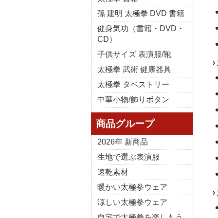
孫 建明 太極拳 DVD 書籍
健身気功（書籍・DVD・
CD）
子供サイズ 表演服/靴
›
太極拳 武術 健康器具
太極拳 タペストリー
中華小物/飾りボタン
商品グループ
2026年 新商品
生地で選ぶ表演服
速乾素材
暖かい太極拳ウェア
›
涼しい太極拳ウェア
自宅で太極拳を楽しもう