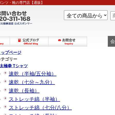
パンツ・靴の専門店【通販】
会
トップページ
 カテゴリー
太極拳 Tシャツ
速乾（半袖/五分袖）
速乾（七分～九分）
速乾（長袖）
ストレッチ綿（半袖）
ストレッチ綿（七分/八分）