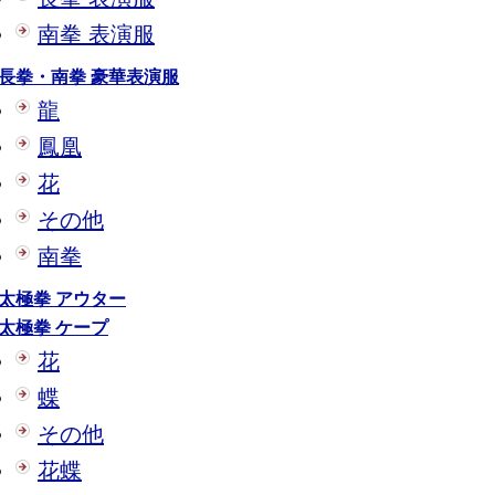
南拳 表演服
長拳・南拳 豪華表演服
龍
鳳凰
花
その他
南拳
太極拳 アウター
太極拳 ケープ
花
蝶
その他
花蝶