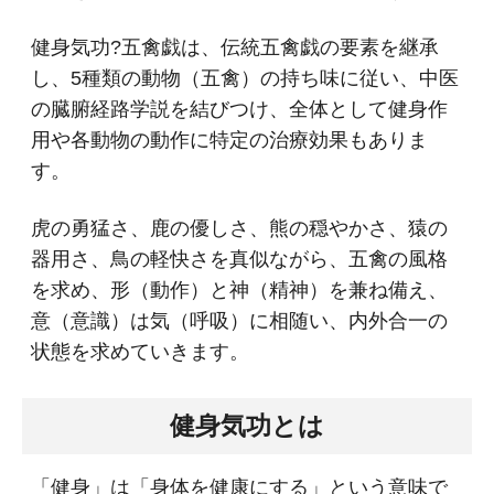
健身気功?五禽戯は、伝統五禽戯の要素を継承
し、5種類の動物（五禽）の持ち味に従い、中医
の臓腑経路学説を結びつけ、全体として健身作
用や各動物の動作に特定の治療効果もありま
す。
虎の勇猛さ、鹿の優しさ、熊の穏やかさ、猿の
器用さ、鳥の軽快さを真似ながら、五禽の風格
を求め、形（動作）と神（精神）を兼ね備え、
意（意識）は気（呼吸）に相随い、内外合一の
状態を求めていきます。
健身気功とは
「健身」は「身体を健康にする」という意味で