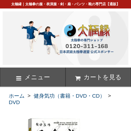
太極縁｜太極拳の服・表演服・剣・扇・パンツ・靴の専門店【通販】
メニュー
カートを見る
ホーム
>
健身気功（書籍・DVD・CD）
>
DVD