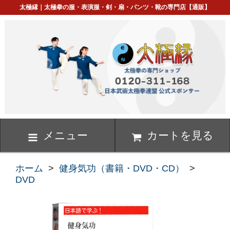
太極縁｜太極拳の服・表演服・剣・扇・パンツ・靴の専門店【通販】
メニュー
カートを見る
ホーム
>
健身気功（書籍・DVD・CD）
>
DVD