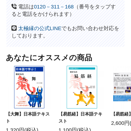
電話は
0120－311－168
（番号をタップす
ると電話をかけられます）
太極縁の公式LINE
でもお問い合わせ対応を
しております。
あなたにオススメの商品
【大舞】日本語テキス
【易筋経】日本語テキ
【易筋経
ト
スト
2,600円
1,320円(税込)
1,100円(税込)