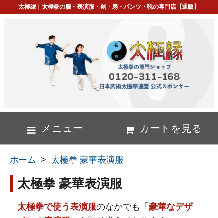
太極縁｜太極拳の服・表演服・剣・扇・パンツ・靴の専門店【通販】
メニュー
カートを見る
ホーム
>
太極拳 豪華表演服
太極拳 豪華表演服
太極拳で使う表演服
のなかでも「
豪華なデザ