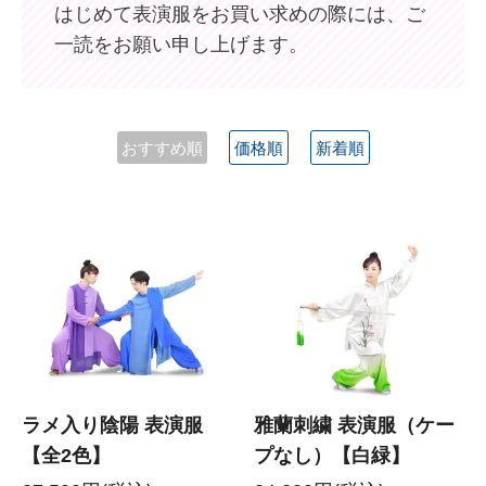
はじめて表演服をお買い求めの際には、ご
一読をお願い申し上げます。
おすすめ順
価格順
新着順
ラメ入り陰陽 表演服
雅蘭刺繍 表演服（ケー
【全2色】
プなし）【白緑】