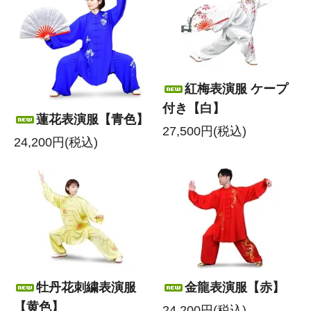
紅梅表演服 ケープ
付き【白】
蓮花表演服【青色】
27,500円(税込)
24,200円(税込)
牡丹花刺繍表演服
金龍表演服【赤】
【黄色】
24,200円(税込)