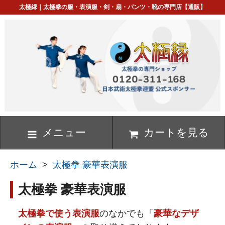
太極縁｜太極拳の服・表演服・剣・扇・パンツ・靴の専門店【通販】
メニュー
カートを見る
ホーム
>
太極拳 豪華表演服
太極拳 豪華表演服
太極拳で使う表演服
のなかでも「
豪華なデザ