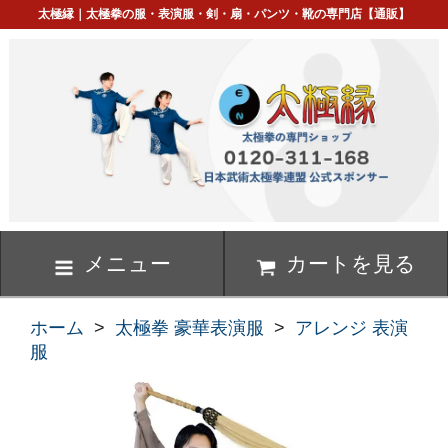
太極縁｜太極拳の服・表演服・剣・扇・パンツ・靴の専門店【通販】
メニュー
カートを見る
ホーム
>
太極拳 豪華表演服
>
アレンジ 表演
服