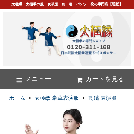
太極縁｜太極拳の服・表演服・剣・扇・パンツ・靴の専門店【通販】
メニュー
カートを見る
ホーム
>
太極拳 豪華表演服
>
刺繍 表演服