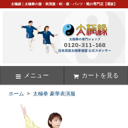
太極縁｜太極拳の服・表演服・剣・扇・パンツ・靴の専門店【通販】
メニュー
カートを見る
ホーム
>
太極拳 豪華表演服