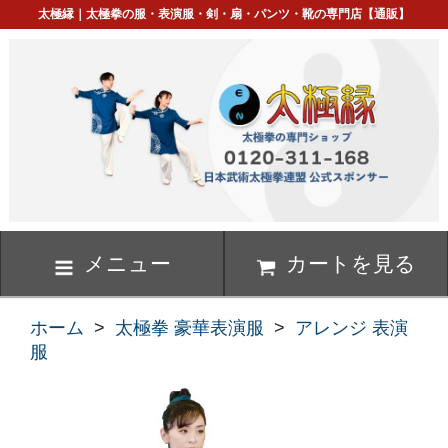
太極縁｜太極拳の服・表演服・剣・扇・パンツ・靴の専門店【通販】
メニュー
カートを見る
ホーム
>
太極拳 豪華表演服
>
アレンジ 表演
服