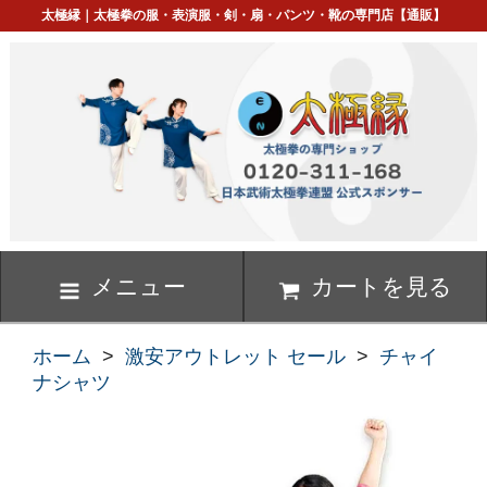
太極縁｜太極拳の服・表演服・剣・扇・パンツ・靴の専門店【通販】
メニュー
カートを見る
ホーム
>
激安アウトレット セール
>
チャイ
ナシャツ