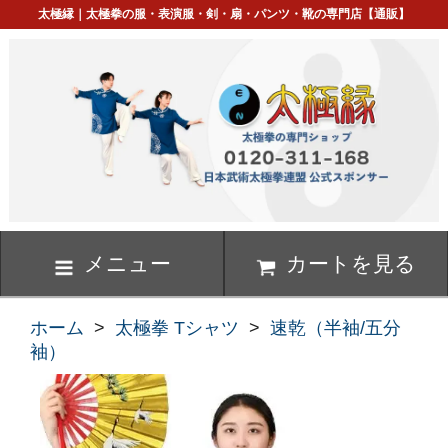
太極縁｜太極拳の服・表演服・剣・扇・パンツ・靴の専門店【通販】
メニュー
カートを見る
ホーム
>
太極拳 Tシャツ
>
速乾（半袖/五分
袖）