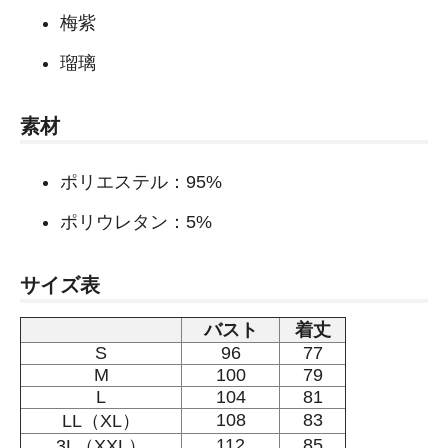
梅紫
瑠璃
素材
ポリエステル：95%
ポリウレタン：5%
サイズ表
バスト
着丈
S
96
77
M
100
79
L
104
81
108
83
LL（XL）
112
85
3L（XXL）