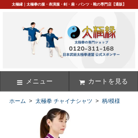
太極縁｜太極拳の服・表演服・剣・扇・パンツ・靴の専門店【通販】
メニュー
カートを見る
ホーム
>
太極拳 チャイナシャツ
>
柄/模様