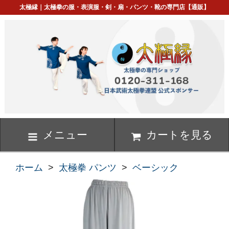
太極縁｜太極拳の服・表演服・剣・扇・パンツ・靴の専門店【通販】
メニュー
カートを見る
ホーム
>
太極拳 パンツ
>
ベーシック