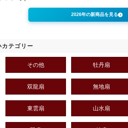
2026年の新商品を見る
小カテゴリー
その他
牡丹扇
双龍扇
無地扇
東雲扇
山水扇