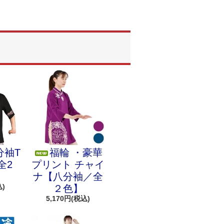
分袖T
福輪 ・豪華
全2
プリント チャイ
ナ【八分袖／全
込)
２色】
5,170円(税込)