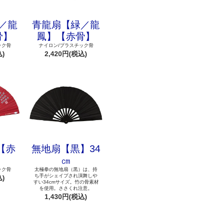
／龍
青龍扇【緑／龍
骨】
鳳】【赤骨】
ック骨
ナイロン/プラスチック骨
込)
2,420円(税込)
【赤
無地扇【黒】34
】
㎝
ック骨
太極拳の無地扇（黒）は、持
ち手がシェイプされ演舞しや
込)
すい34cmサイズ。竹の骨素材
を使用。ささくれ注意。
1,430円(税込)