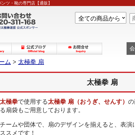
パンツ・靴の専門店【通販】
会
ーム
>
太極拳 扇
太極拳 扇
太極拳
で使用する
太極拳 扇（おうぎ、せんす）
の
る扇袋もご用意しております。
チームや団体で、扇のデザインを揃えると、表演
ススメです！