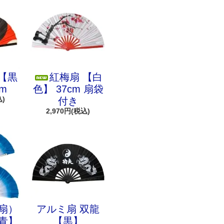
【黒
紅梅扇 【白
m
色】 37cm 扇袋
込)
付き
2,970円(税込)
扇）
アルミ扇 双龍
青】
【黒】