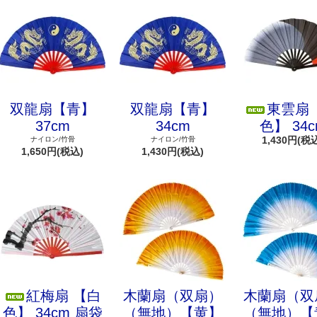
双龍扇【青】
双龍扇【青】
東雲扇 
37cm
34cm
色】 34c
1,430円(税
ナイロン/竹骨
ナイロン/竹骨
1,650円(税込)
1,430円(税込)
紅梅扇 【白
木蘭扇（双扇）
木蘭扇（双
色】 34cm 扇袋
（無地）【黄】
（無地）【