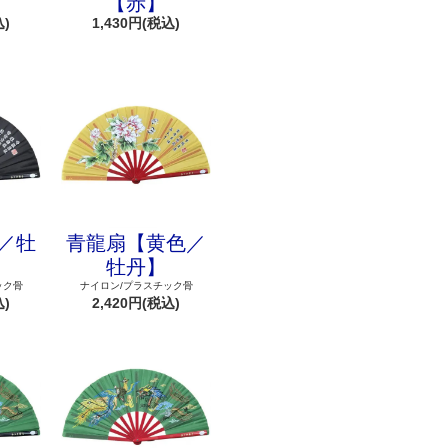
【赤】
込)
1,430円(税込)
／牡
青龍扇【黄色／
牡丹】
ック骨
ナイロン/プラスチック骨
込)
2,420円(税込)