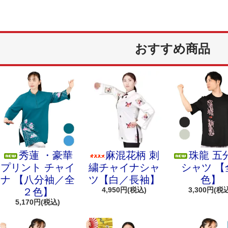
おすすめ商品
秀蓮 ・豪華
麻混花柄 刺
珠龍 五
プリント チャイ
繍チャイナシャ
シャツ 【
ナ 【八分袖／全
ツ【白／長袖】
色】
4,950円(税込)
3,300円(税
２色】
5,170円(税込)