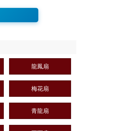
龍鳳扇
梅花扇
青龍扇