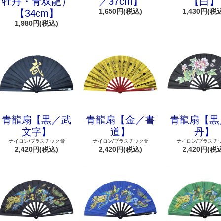
牡丹・青双龍）
／37cm】
【白】
1,650円(税込)
1,430円(税
【34cm】
1,980円(税込)
青龍扇【黒／武
青龍扇【金／書
青龍扇【黒
文字】
道】
丹】
ナイロン/プラスチック骨
ナイロン/プラスチック骨
ナイロン/プラスチ
2,420円(税込)
2,420円(税込)
2,420円(税