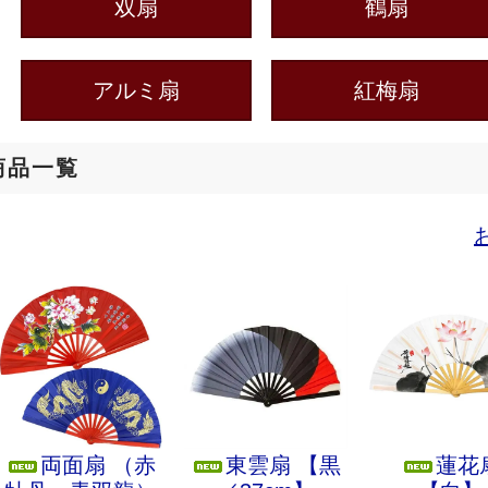
双扇
鶴扇
アルミ扇
紅梅扇
商品一覧
両面扇 （赤
東雲扇 【黒
蓮花