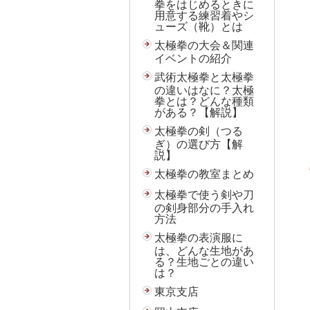
拳をはじめるときに
用意する練習着やシ
ューズ（靴）とは
太極拳の大会＆関連
イベントの紹介
武術太極拳と太極拳
の違いはなに？太極
拳とは？どんな種類
がある？【解説】
太極拳の剣（つる
ぎ）の選び方【解
説】
太極拳の教室まとめ
太極拳で使う剣や刀
の剣身部分の手入れ
方法
太極拳の表演服に
は、どんな生地があ
る？生地ごとの違い
は？
東京支店