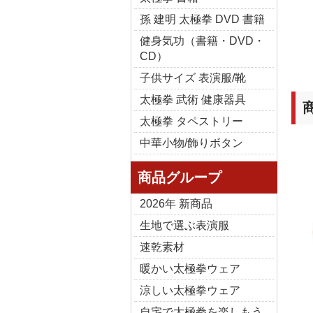
孫 建明 太極拳 DVD 書籍
健身気功（書籍・DVD・
CD）
子供サイズ 表演服/靴
太極拳 武術 健康器具
太極拳 タペストリー
中華小物/飾りボタン
商品グループ
2026年 新商品
生地で選ぶ表演服
速乾素材
暖かい太極拳ウェア
涼しい太極拳ウェア
自宅で太極拳を楽しもう