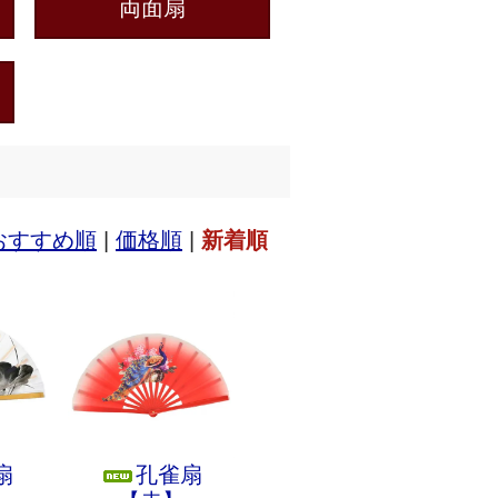
両面扇
おすすめ順
|
価格順
|
新着順
扇
孔雀扇