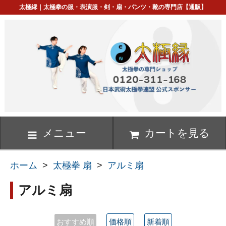
太極縁｜太極拳の服・表演服・剣・扇・パンツ・靴の専門店【通販】
メニュー
カートを見る
ホーム
>
太極拳 扇
>
アルミ扇
アルミ扇
おすすめ順
価格順
新着順