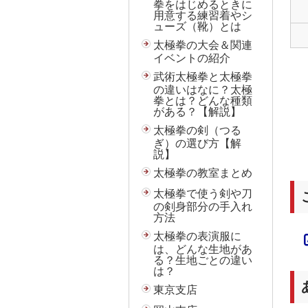
拳をはじめるときに
用意する練習着やシ
ューズ（靴）とは
太極拳の大会＆関連
イベントの紹介
武術太極拳と太極拳
の違いはなに？太極
拳とは？どんな種類
がある？【解説】
太極拳の剣（つる
ぎ）の選び方【解
説】
太極拳の教室まとめ
太極拳で使う剣や刀
の剣身部分の手入れ
方法
太極拳の表演服に
は、どんな生地があ
る？生地ごとの違い
は？
東京支店