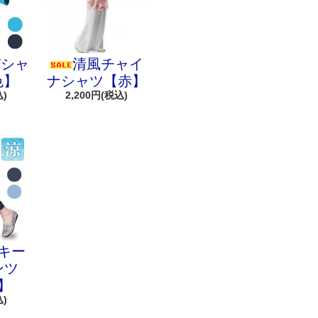
Tシャ
清風チャイ
色】
ナシャツ【赤】
込)
2,200円(税込)
キー
ンツ
】
込)