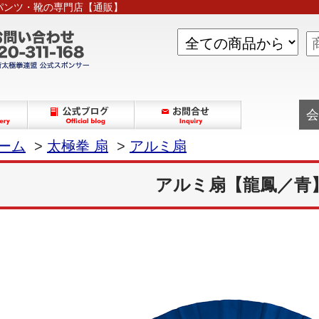
パンツ・靴の専門店【通販】
会
ーム
>
太極拳 扇
>
アルミ扇
アルミ扇【龍鳳／青