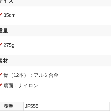
サイズ
35cm
重量
275g
素材
骨（12本）：アルミ合金
扇面：ナイロン
JF555
型番