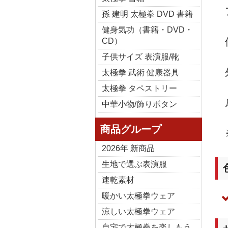
孫 建明 太極拳 DVD 書籍
健身気功（書籍・DVD・
CD）
子供サイズ 表演服/靴
太極拳 武術 健康器具
太極拳 タペストリー
中華小物/飾りボタン
商品グループ
2026年 新商品
生地で選ぶ表演服
速乾素材
暖かい太極拳ウェア
涼しい太極拳ウェア
自宅で太極拳を楽しもう