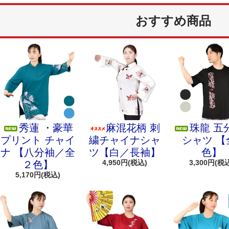
おすすめ商品
秀蓮 ・豪華
麻混花柄 刺
珠龍 五
プリント チャイ
繍チャイナシャ
シャツ 【
ナ 【八分袖／全
ツ【白／長袖】
色】
4,950円(税込)
3,300円(税
２色】
5,170円(税込)