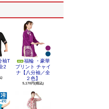
分袖T
福輪 ・豪華
全2
プリント チャイ
ナ【八分袖／全
込)
２色】
5,170円(税込)