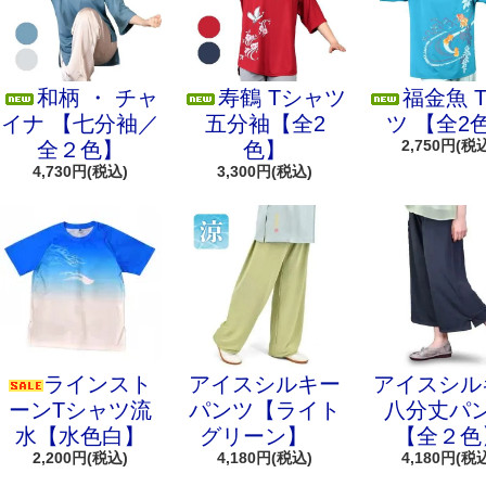
和柄 ・ チャ
寿鶴 Tシャツ
福金魚 
イナ 【七分袖／
五分袖【全2
ツ 【全2
2,750円(税
全２色】
色】
4,730円(税込)
3,300円(税込)
ラインスト
アイスシルキー
アイスシル
ーンTシャツ流
パンツ【ライト
八分丈パ
水【水色白】
グリーン】
【全２色
2,200円(税込)
4,180円(税込)
4,180円(税