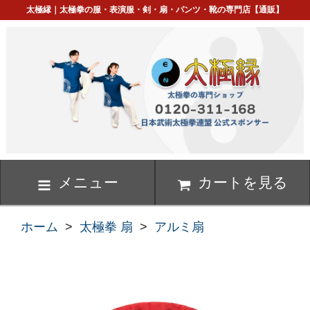
太極縁｜太極拳の服・表演服・剣・扇・パンツ・靴の専門店【通販】
メニュー
カートを見る
ホーム
>
太極拳 扇
>
アルミ扇