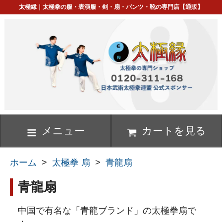
太極縁｜太極拳の服・表演服・剣・扇・パンツ・靴の専門店【通販】
メニュー
カートを見る
ホーム
>
太極拳 扇
>
青龍扇
青龍扇
中国で有名な「青龍ブランド」の太極拳扇で