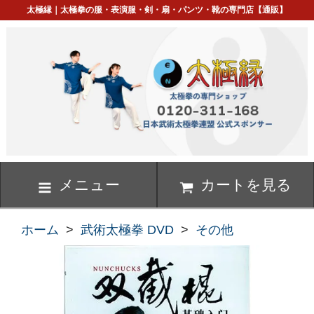
太極縁｜太極拳の服・表演服・剣・扇・パンツ・靴の専門店【通販】
メニュー
カートを見る
ホーム
>
武術太極拳 DVD
>
その他