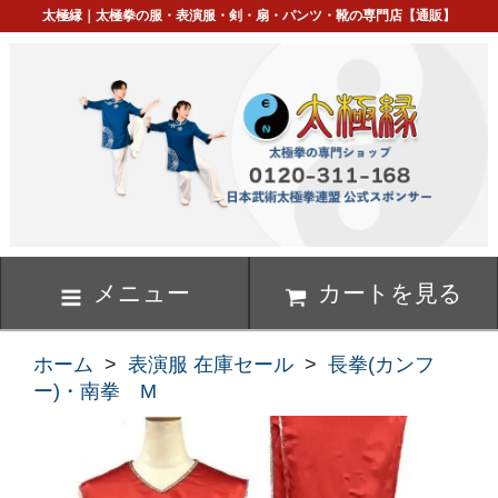
太極縁｜太極拳の服・表演服・剣・扇・パンツ・靴の専門店【通販】
メニュー
カートを見る
ホーム
>
表演服 在庫セール
>
長拳(カンフ
ー)・南拳 M