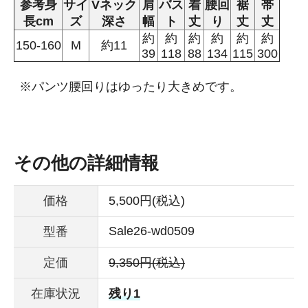
参考身
サイ
Vネック
肩
バス
着
腰回
裾
帯
長cm
ズ
深さ
幅
ト
丈
り
丈
丈
約
約
約
約
約
約
150-160
M
約11
39
118
88
134
115
300
※パンツ腰回りはゆったり大きめです。
その他の詳細情報
価格
5,500円(税込)
Sale26-wd0509
型番
定価
9,350円(税込)
在庫状況
残り1