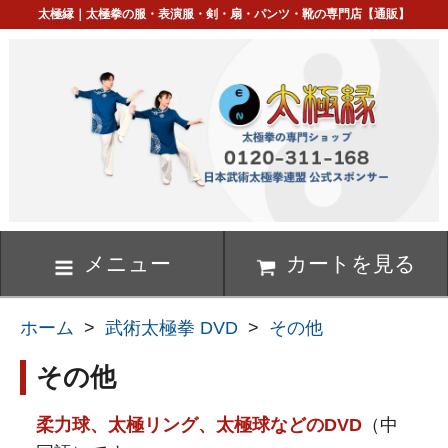
太極縁｜太極拳の服・表演服・剣・扇・パンツ・靴の専門店【通販】
メニュー
カートを見る
ホーム
>
武術太極拳 DVD
>
その他
その他
柔力球、太極リング、太極球などのDVD
（中