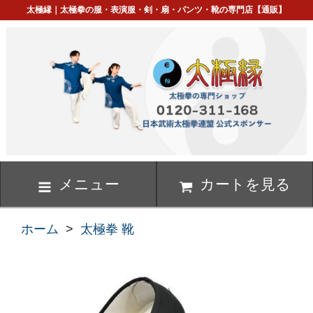
太極縁｜太極拳の服・表演服・剣・扇・パンツ・靴の専門店【通販】
メニュー
カートを見る
ホーム
>
太極拳 靴