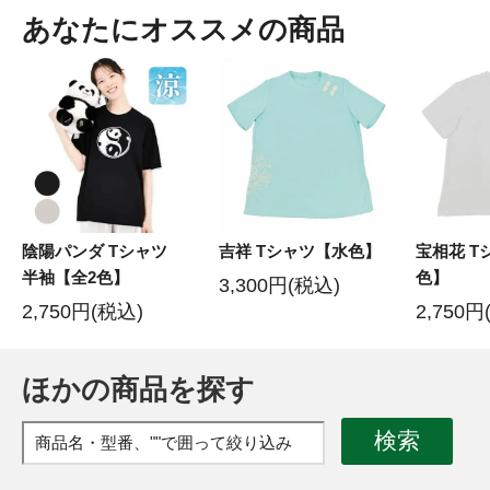
あなたにオススメの商品
陰陽パンダ Tシャツ
吉祥 Tシャツ【水色】
宝相花 T
半袖【全2色】
色】
3,300円(税込)
2,750円(税込)
2,750円
ほかの商品を探す
検索