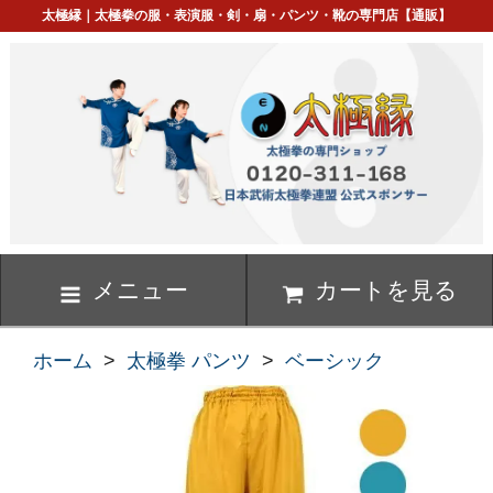
太極縁｜太極拳の服・表演服・剣・扇・パンツ・靴の専門店【通販】
メニュー
カートを見る
ホーム
>
太極拳 パンツ
>
ベーシック