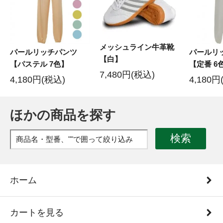
メッシュライン牛革靴
パールリッチパンツ
パールリ
【白】
【パステル 7色】
【定番 6
7,480円(税込)
4,180円(税込)
4,180円
ほかの商品を探す
検索
ホーム
カートを見る