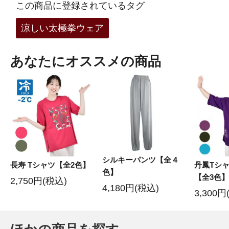
この商品に登録されているタグ
涼しい太極拳ウェア
あなたにオススメの商品
シルキーパンツ【全４
長寿 Tシャツ【全2色】
丹鳳Tシャ
色】
【全3色】
2,750円(税込)
4,180円(税込)
3,300円