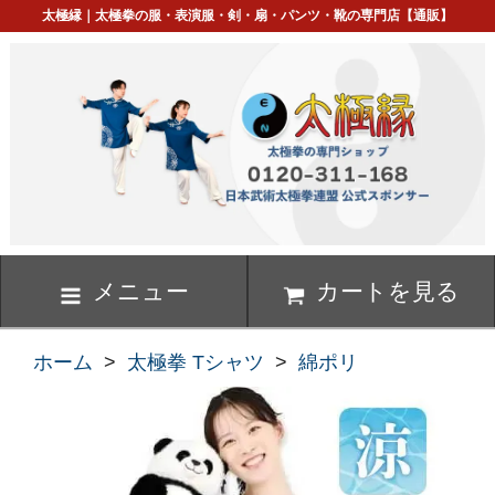
太極縁｜太極拳の服・表演服・剣・扇・パンツ・靴の専門店【通販】
メニュー
カートを見る
ホーム
>
太極拳 Tシャツ
>
綿ポリ