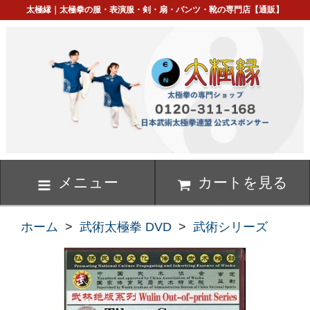
太極縁｜太極拳の服・表演服・剣・扇・パンツ・靴の専門店【通販】
メニュー
カートを見る
ホーム
>
武術太極拳 DVD
>
武術シリーズ