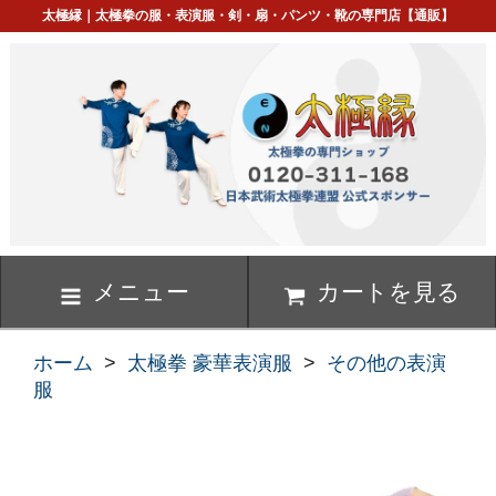
太極縁｜太極拳の服・表演服・剣・扇・パンツ・靴の専門店【通販】
メニュー
カートを見る
ホーム
>
太極拳 豪華表演服
>
その他の表演
服