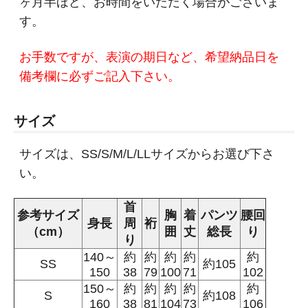
ヶ月半ほど、お時間をいただく場合がございま
す。
お手数ですが、表演の期日など、希望納品日を
備考欄に必ずご記入下さい。
サイズ
サイズは、SS/S/M/L/LLサイズからお選び下さ
い。
首
参考サイズ
胸
着
パンツ
腰回
身長
周
裄
（cm）
囲
丈
総長
り
り
140～
約
約
約
約
約
SS
約105
150
38
79
100
71
102
150～
約
約
約
約
約
S
約108
160
38
81
104
73
106