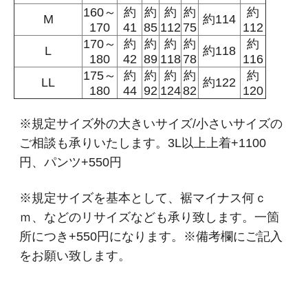
160～
約
約
約
約
約
M
約114
170
41
85
112
75
112
170～
約
約
約
約
約
L
約118
180
42
89
118
78
116
175～
約
約
約
約
約
LL
約122
180
44
92
124
82
120
※規定サイズ外の大きいサイズ/小さいサイズの
ご相談も承りいたします。3L以上上着+1100
円、パンツ+550円
※規定サイズを基本として、裾マイナス何ｃ
ｍ、などのリサイズなども承り致します。一箇
所につき+550円になります。※備考欄にご記入
をお願い致します。