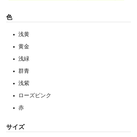
色
浅黄
黄金
浅緑
群青
浅紫
ローズピンク
赤
サイズ