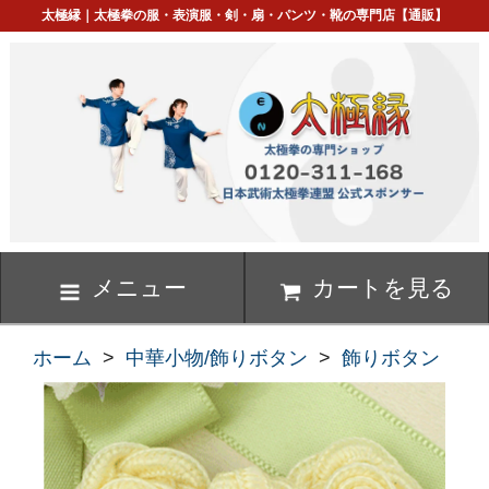
太極縁｜太極拳の服・表演服・剣・扇・パンツ・靴の専門店【通販】
メニュー
カートを見る
ホーム
>
中華小物/飾りボタン
>
飾りボタン