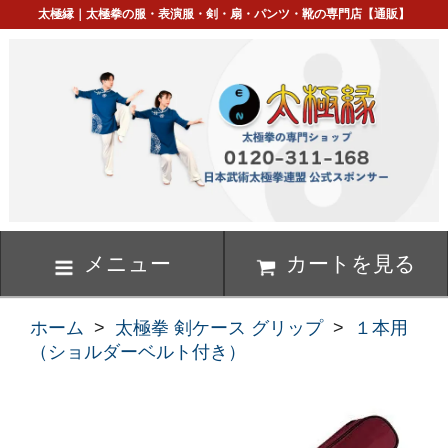
太極縁｜太極拳の服・表演服・剣・扇・パンツ・靴の専門店【通販】
メニュー
カートを見る
ホーム
>
太極拳 剣ケース グリップ
>
１本用
（ショルダーベルト付き）