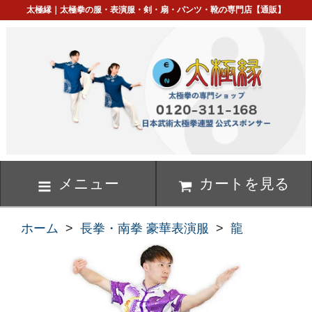
太極縁｜太極拳の服・表演服・剣・扇・パンツ・靴の専門店【通販】
メニュー
カートを見る
ホーム
>
長拳・南拳 豪華表演服
>
龍