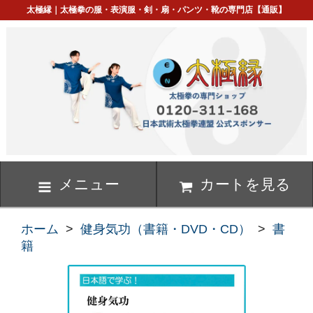
太極縁｜太極拳の服・表演服・剣・扇・パンツ・靴の専門店【通販】
メニュー
カートを見る
ホーム
>
健身気功（書籍・DVD・CD）
>
書
籍