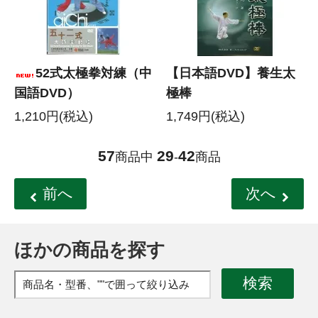
52式太極拳対練（中
【日本語DVD】養生太
国語DVD）
極棒
1,210円(税込)
1,749円(税込)
57
29
42
商品中
-
商品
前へ
次へ
ほかの商品を探す
検索