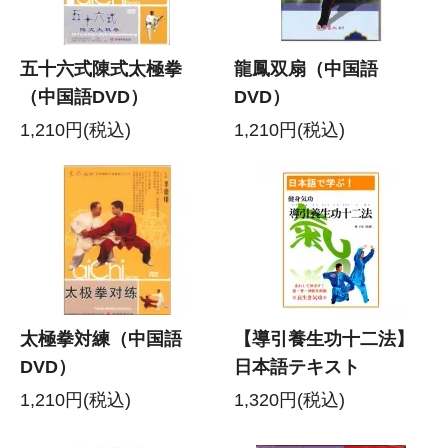
五十六式陳式太極拳
龍鳳双扇（中国語
（中国語DVD）
DVD）
1,210円(税込)
1,210円(税込)
太極拳対練（中国語
【導引養生功十二法】
DVD）
日本語テキスト
1,210円(税込)
1,320円(税込)