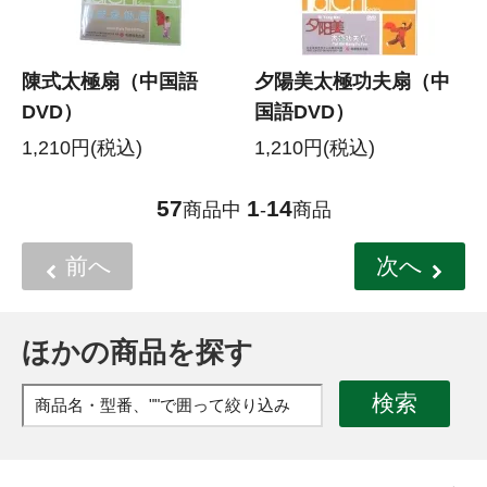
陳式太極扇（中国語
夕陽美太極功夫扇（中
DVD）
国語DVD）
1,210円(税込)
1,210円(税込)
57
1
14
商品中
-
商品
前へ
次へ
ほかの商品を探す
検索