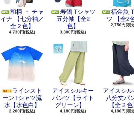
和柄 ・ チャ
寿鶴 Tシャツ
福金魚 
イナ 【七分袖／
五分袖【全2
ツ 【全2
2,750円(税
全２色】
色】
4,730円(税込)
3,300円(税込)
ラインスト
アイスシルキー
アイスシル
ーンTシャツ流
パンツ【ライト
八分丈パ
水【水色白】
グリーン】
【全２色
2,200円(税込)
4,180円(税込)
4,180円(税