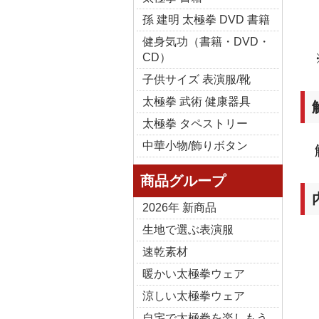
孫 建明 太極拳 DVD 書籍
健身気功（書籍・DVD・
CD）
子供サイズ 表演服/靴
太極拳 武術 健康器具
太極拳 タペストリー
中華小物/飾りボタン
商品グループ
2026年 新商品
生地で選ぶ表演服
速乾素材
暖かい太極拳ウェア
涼しい太極拳ウェア
自宅で太極拳を楽しもう