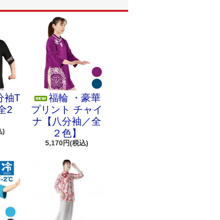
分袖T
福輪 ・豪華
全2
プリント チャイ
ナ【八分袖／全
込)
２色】
5,170円(税込)