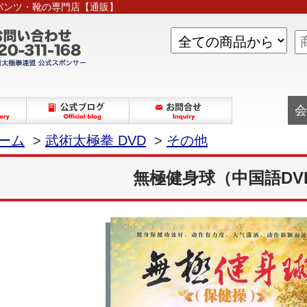
パンツ・靴の専門店【通販】
会
ーム
>
武術太極拳 DVD
>
その他
無極健身球（中国語DV