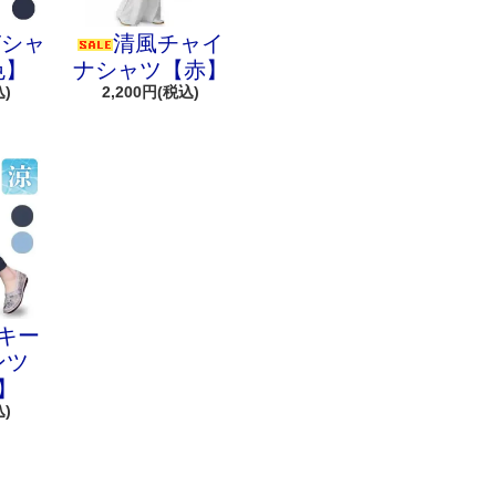
Tシャ
清風チャイ
色】
ナシャツ【赤】
込)
2,200円(税込)
キー
ンツ
】
込)