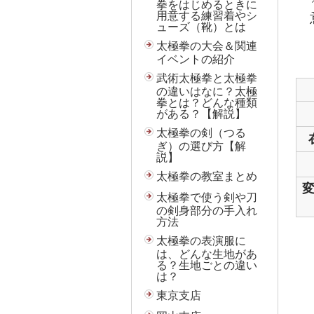
拳をはじめるときに
用意する練習着やシ
ューズ（靴）とは
太極拳の大会＆関連
イベントの紹介
武術太極拳と太極拳
の違いはなに？太極
拳とは？どんな種類
がある？【解説】
太極拳の剣（つる
ぎ）の選び方【解
説】
太極拳の教室まとめ
太極拳で使う剣や刀
の剣身部分の手入れ
方法
太極拳の表演服に
は、どんな生地があ
る？生地ごとの違い
は？
東京支店