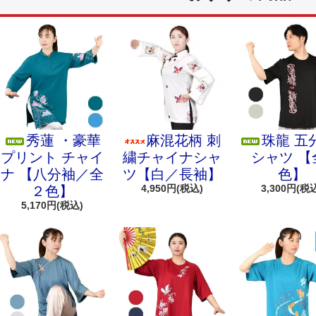
秀蓮 ・豪華
麻混花柄 刺
珠龍 五
プリント チャイ
繍チャイナシャ
シャツ 【
ナ 【八分袖／全
ツ【白／長袖】
色】
4,950円(税込)
3,300円(税
２色】
5,170円(税込)