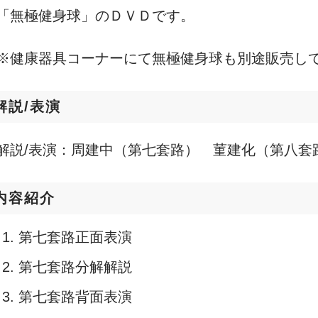
「無極健身球」のＤＶＤです。
※健康器具コーナーにて無極健身球も別途販売し
解説/表演
解説/表演：周建中（第七套路） 菫建化（第八套
内容紹介
第七套路正面表演
第七套路分解解説
第七套路背面表演