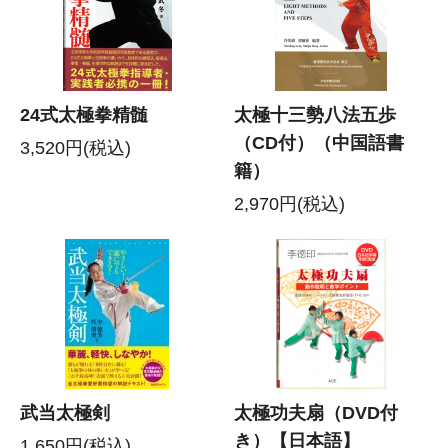
24式太極拳精髄
太極十三勢八法五歩
（CD付）（中国語書
3,520円(税込)
籍）
2,970円(税込)
武当太極剣
太極功夫扇（DVD付
き）【日本語】
1,650円(税込)