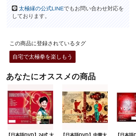
太極縁の公式LINE
でもお問い合わせ対応を
しております。
この商品に登録されているタグ
自宅で太極拳を楽しもう
あなたにオススメの商品
【日本語DVD】24式 太
【日本語DVD】中華太
【日本語D