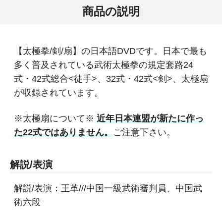
商品の説明
【太極拳/剣/扇】の日本語DVDです。日本で最も
多く普及されている武術太極拳の規定套路24
式・42式総合<徒手>、32式・42式<剣>、太極扇
が収録されています。
※太極扇について※
近年日本連盟が新たに作っ
た22式ではありません。
ご注意下さい。
解説/表演
解説/表演：王革///中国一級武術審判員、中国武
術六段