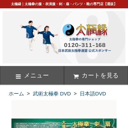
太極縁｜太極拳の服・表演服・剣・扇・パンツ・靴の専門店【通販】
メニュー
カートを見る
ホーム
>
武術太極拳 DVD
>
日本語DVD