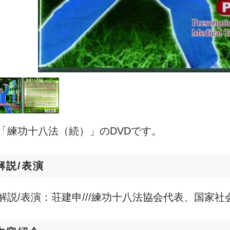
「練功十八法（続）」のDVDです。
解説/表演
解説/表演：荘建申///練功十八法協会代表、国家