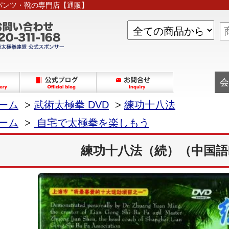
パンツ・靴の専門店【通販】
会
ーム
>
武術太極拳 DVD
>
練功十八法
ーム
>
自宅で太極拳を楽しもう
練功十八法（続）（中国語