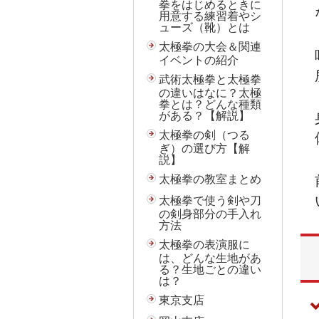
拳をはじめるときに
用意する練習着やシ
ューズ（靴）とは
太極拳の大会＆関連
イベントの紹介
武術太極拳と太極拳
の違いはなに？太極
拳とは？どんな種類
がある？【解説】
太極拳の剣（つる
ぎ）の選び方【解
説】
太極拳の教室まとめ
太極拳で使う剣や刀
の剣身部分の手入れ
方法
太極拳の表演服に
は、どんな生地があ
る？生地ごとの違い
は？
東京支店