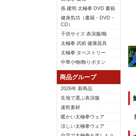
孫 建明 太極拳 DVD 書籍
健身気功（書籍・DVD・
CD）
子供サイズ 表演服/靴
太極拳 武術 健康器具
太極拳 タペストリー
中華小物/飾りボタン
商品グループ
2026年 新商品
生地で選ぶ表演服
速乾素材
暖かい太極拳ウェア
涼しい太極拳ウェア
自宅で太極拳を楽しもう