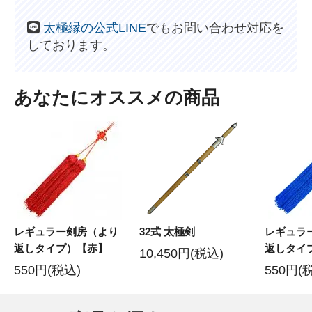
太極縁の公式LINE
でもお問い合わせ対応を
しております。
あなたにオススメの商品
レギュラー剣房（より
32式 太極剣
レギュラ
返しタイプ）【赤】
返しタイ
10,450円(税込)
550円(税込)
550円(