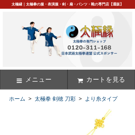
太極縁｜太極拳の服・表演服・剣・扇・パンツ・靴の専門店【通販】
メニュー
カートを見る
ホーム
>
太極拳 剣穂 刀彩
>
より糸タイプ