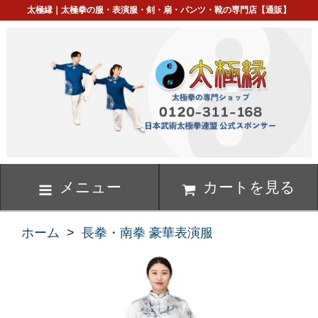
太極縁｜太極拳の服・表演服・剣・扇・パンツ・靴の専門店【通販】
メニュー
カートを見る
ホーム
>
長拳・南拳 豪華表演服