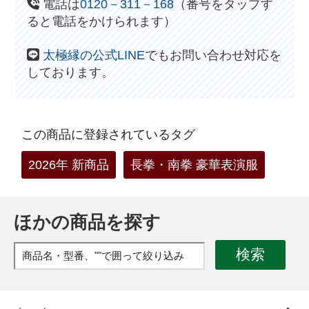
電話は
0120－311－168
（番号をタップす
ると電話をかけられます）
太極縁の公式LINE
でもお問い合わせ対応を
しております。
この商品に登録されているタグ
2026年 新商品
長拳・南拳 豪華表演服
ほかの商品を探す
検索