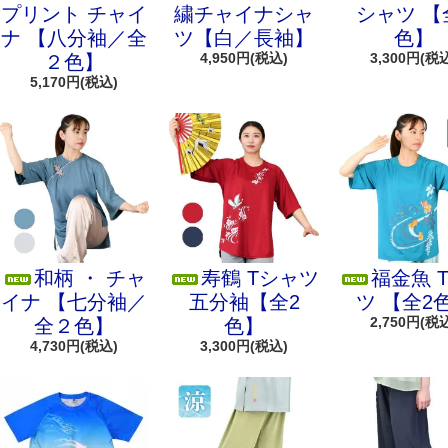
プリント チャイ
繍チャイナシャ
シャツ 【
ナ 【八分袖／全
ツ【白／長袖】
色】
4,950円(税込)
3,300円(税
２色】
5,170円(税込)
和柄 ・ チャ
寿鶴 Tシャツ
福金魚 
イナ 【七分袖／
五分袖【全2
ツ 【全2
2,750円(税
全２色】
色】
4,730円(税込)
3,300円(税込)