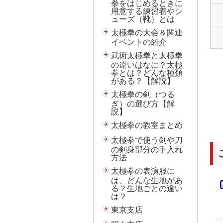
拳をはじめるときに
用意する練習着やシ
ューズ（靴）とは
太極拳の大会＆関連
イベントの紹介
武術太極拳と太極拳
の違いはなに？太極
拳とは？どんな種類
がある？【解説】
太極拳の剣（つる
ぎ）の選び方【解
説】
太極拳の教室まとめ
太極拳で使う剣や刀
の剣身部分の手入れ
方法
太極拳の表演服に
は、どんな生地があ
る？生地ごとの違い
は？
東京支店