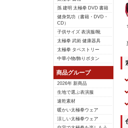
孫 建明 太極拳 DVD 書籍
健身気功（書籍・DVD・
CD）
子供サイズ 表演服/靴
太極拳 武術 健康器具
太極拳 タペストリー
中華小物/飾りボタン
商品グループ
2026年 新商品
生地で選ぶ表演服
速乾素材
暖かい太極拳ウェア
涼しい太極拳ウェア
自宅で太極拳を楽しもう