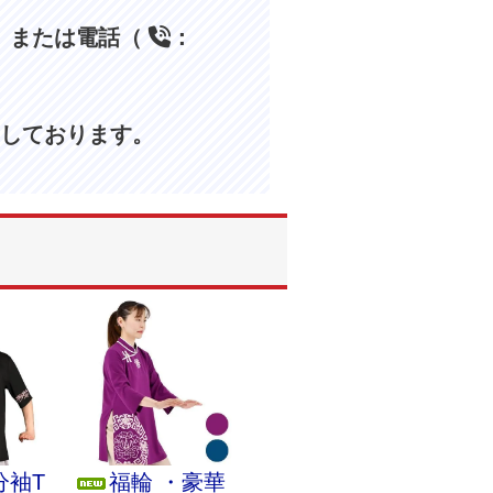
、または電話（
：
しております。
分袖T
福輪 ・豪華