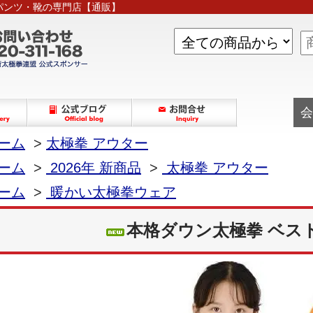
パンツ・靴の専門店【通販】
会
ーム
>
太極拳 アウター
ーム
>
2026年 新商品
>
太極拳 アウター
ーム
>
暖かい太極拳ウェア
本格ダウン太極拳 ベス