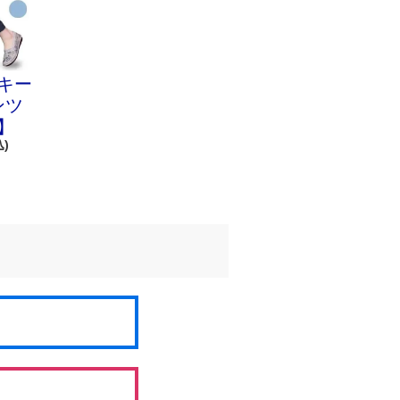
キー
ンツ
】
込)