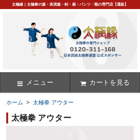
太極縁｜太極拳の服・表演服・剣・扇・パンツ・靴の専門店【通販】
メニュー
カートを見る
ホーム
>
太極拳 アウター
太極拳 アウター