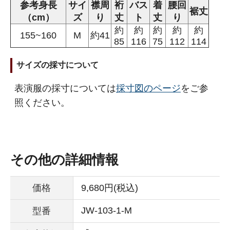
参考身長
サイ
襟周
裄
バス
着
腰回
裾丈
（cm）
ズ
り
丈
ト
丈
り
約
約
約
約
約
155~160
M
約41
85
116
75
112
114
サイズの採寸について
表演服の採寸については
採寸図のページ
をご参
照ください。
その他の詳細情報
価格
9,680円(税込)
JW-103-1-M
型番