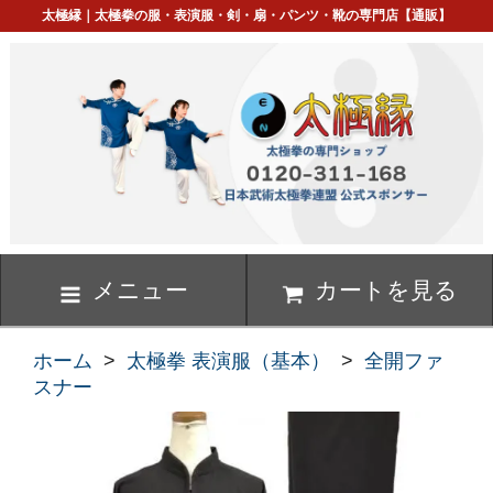
太極縁｜太極拳の服・表演服・剣・扇・パンツ・靴の専門店【通販】
メニュー
カートを見る
ホーム
>
太極拳 表演服（基本）
>
全開ファ
スナー