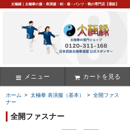
太極縁｜太極拳の服・表演服・剣・扇・パンツ・靴の専門店【通販】
メニュー
カートを見る
ホーム
>
太極拳 表演服（基本）
>
全開ファス
ナー
全開ファスナー