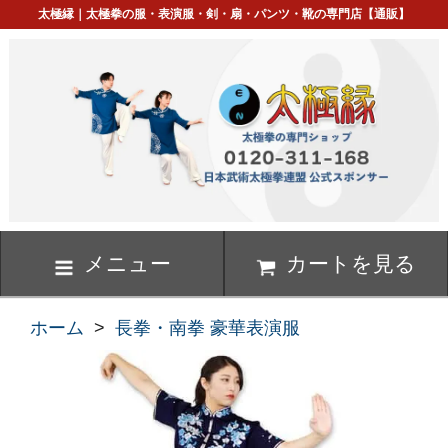
太極縁｜太極拳の服・表演服・剣・扇・パンツ・靴の専門店【通販】
メニュー
カートを見る
ホーム
>
長拳・南拳 豪華表演服