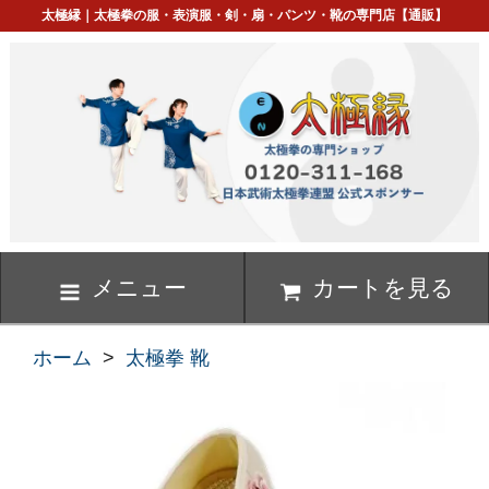
太極縁｜太極拳の服・表演服・剣・扇・パンツ・靴の専門店【通販】
メニュー
カートを見る
ホーム
>
太極拳 靴