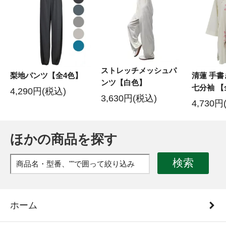
ストレッチメッシュパ
梨地パンツ【全4色】
清蓮 手
ンツ【白色】
七分袖 【
4,290円(税込)
3,630円(税込)
4,730円
ほかの商品を探す
検索
ホーム