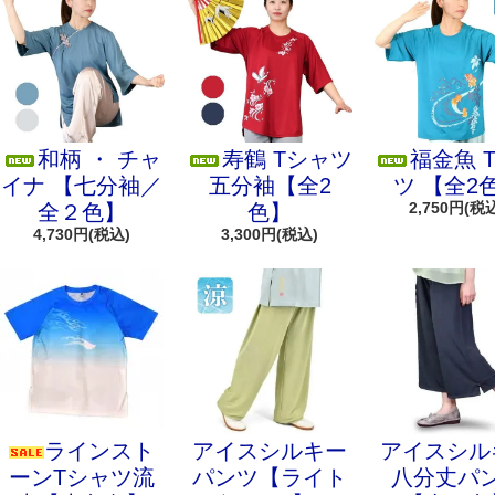
和柄 ・ チャ
寿鶴 Tシャツ
福金魚 
イナ 【七分袖／
五分袖【全2
ツ 【全2
2,750円(税
全２色】
色】
4,730円(税込)
3,300円(税込)
ラインスト
アイスシルキー
アイスシル
ーンTシャツ流
パンツ【ライト
八分丈パ