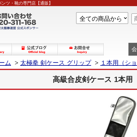
パンツ・靴の専門店【通販】
会
ーム
>
太極拳 剣ケース グリップ
>
１本用（ショ
高級合皮剣ケース 1本用