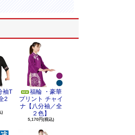
分袖T
福輪 ・豪華
全2
プリント チャイ
ナ【八分袖／全
込)
２色】
5,170円(税込)