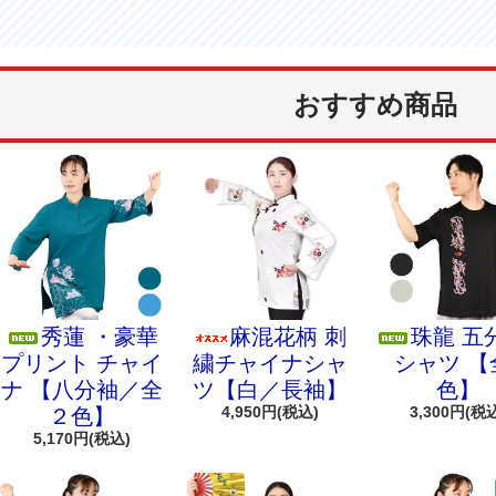
おすすめ商品
秀蓮 ・豪華
麻混花柄 刺
珠龍 五
プリント チャイ
繍チャイナシャ
シャツ 【
ナ 【八分袖／全
ツ【白／長袖】
色】
4,950円(税込)
3,300円(税
２色】
5,170円(税込)