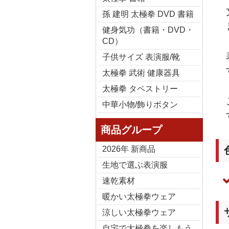
孫 建明 太極拳 DVD 書籍
健身気功（書籍・DVD・
CD）
子供サイズ 表演服/靴
太極拳 武術 健康器具
太極拳 タペストリー
中華小物/飾りボタン
商品グループ
2026年 新商品
生地で選ぶ表演服
速乾素材
暖かい太極拳ウェア
涼しい太極拳ウェア
自宅で太極拳を楽しもう