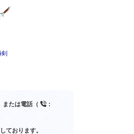
極剣
、または電話（
：
しております。