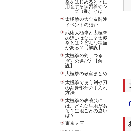
拳をはじめるときに
用意する練習着やシ
ューズ（靴）とは
太極拳の大会＆関連
イベントの紹介
武術太極拳と太極拳
の違いはなに？太極
拳とは？どんな種類
がある？【解説】
太極拳の剣（つる
ぎ）の選び方【解
説】
太極拳の教室まとめ
太極拳で使う剣や刀
の剣身部分の手入れ
方法
太極拳の表演服に
は、どんな生地があ
る？生地ごとの違い
は？
東京支店