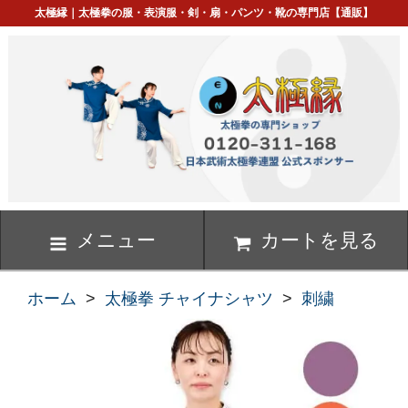
太極縁｜太極拳の服・表演服・剣・扇・パンツ・靴の専門店【通販】
メニュー
カートを見る
ホーム
>
太極拳 チャイナシャツ
>
刺繍