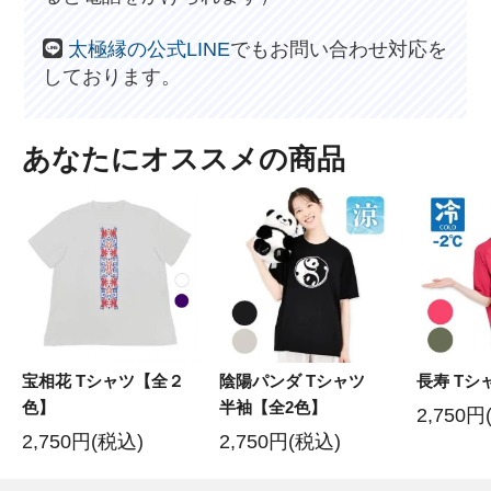
太極縁の公式LINE
でもお問い合わせ対応を
しております。
あなたにオススメの商品
宝相花 Tシャツ【全２
陰陽パンダ Tシャツ
長寿 Tシ
色】
半袖【全2色】
2,750円
2,750円(税込)
2,750円(税込)